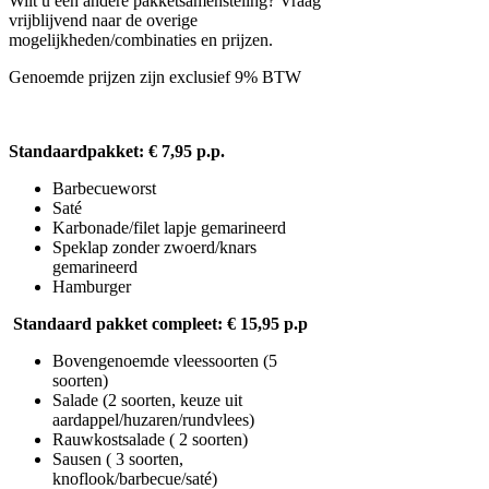
Wilt u een andere pakketsamensteling? Vraag
vrijblijvend naar de overige
mogelijkheden/combinaties en prijzen.
Genoemde prijzen zijn exclusief 9% BTW
Standaardpakket: € 7,95 p.p.
Barbecueworst
Saté
Karbonade/filet lapje gemarineerd
Speklap zonder zwoerd/knars
gemarineerd
Hamburger
Standaard pakket compleet: € 15,95 p.p
Bovengenoemde vleessoorten (5
soorten)
Salade (2 soorten, keuze uit
aardappel/huzaren/rundvlees)
Rauwkostsalade ( 2 soorten)
Sausen ( 3 soorten,
knoflook/barbecue/saté)