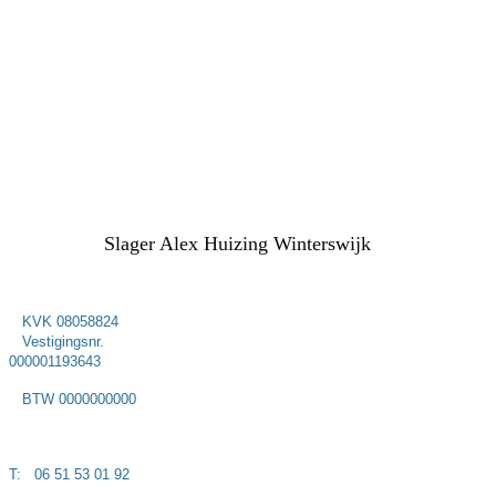
Slager Alex Huizing Winterswijk
KVK 08058824
Vestigingsnr.
000001193643
BTW 0000000000
T: 06 51 53 01 92